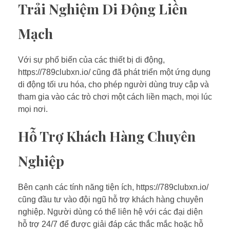
Trải Nghiệm Di Động Liền
Mạch
Với sự phổ biến của các thiết bị di động,
https://789clubxn.io/ cũng đã phát triển một ứng dụng
di động tối ưu hóa, cho phép người dùng truy cập và
tham gia vào các trò chơi một cách liền mạch, mọi lúc
mọi nơi.
Hỗ Trợ Khách Hàng Chuyên
Nghiệp
Bên cạnh các tính năng tiện ích, https://789clubxn.io/
cũng đầu tư vào đội ngũ hỗ trợ khách hàng chuyên
nghiệp. Người dùng có thể liên hệ với các đại diện
hỗ trợ 24/7 để được giải đáp các thắc mắc hoặc hỗ