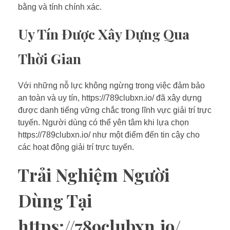
bằng và tính chính xác.
Uy Tín Được Xây Dựng Qua
Thời Gian
Với những nỗ lực không ngừng trong việc đảm bảo
an toàn và uy tín, https://789clubxn.io/ đã xây dựng
được danh tiếng vững chắc trong lĩnh vực giải trí trực
tuyến. Người dùng có thể yên tâm khi lựa chọn
https://789clubxn.io/ như một điểm đến tin cậy cho
các hoạt động giải trí trực tuyến.
Trải Nghiệm Người
Dùng Tại
https://789clubxn.io/