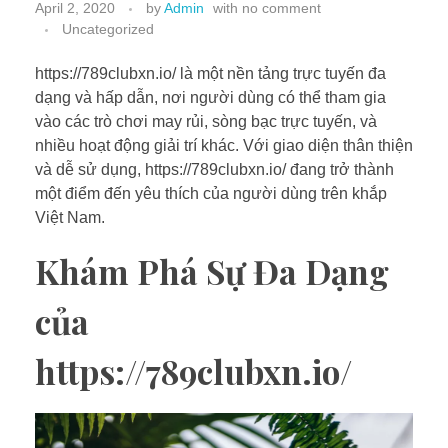
April 2, 2020
by
Admin
with
no comment
Uncategorized
https://789clubxn.io/ là một nền tảng trực tuyến đa
dạng và hấp dẫn, nơi người dùng có thể tham gia
vào các trò chơi may rủi, sòng bạc trực tuyến, và
nhiều hoạt động giải trí khác. Với giao diện thân thiện
và dễ sử dụng, https://789clubxn.io/ đang trở thành
một điểm đến yêu thích của người dùng trên khắp
Việt Nam.
Khám Phá Sự Đa Dạng
của
https://789clubxn.io/