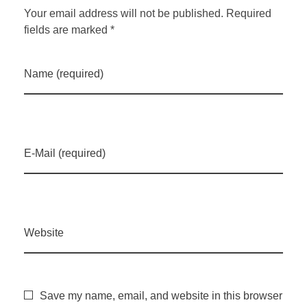
Your email address will not be published. Required
fields are marked *
Name (required)
E-Mail (required)
Website
Save my name, email, and website in this browser