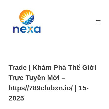
Nexa Energy
Empowering Life.....Go Green
Trade | Khám Phá Thế Giới
Trực Tuyến Mới –
https//789clubxn.io/ | 15-
2025