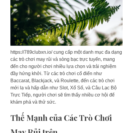
https://789clubxn.io/ cung cấp một danh mục đa dạng
các trò chơi may rủi và sòng bạc trực tuyến, mang
đến cho người chơi nhiều lựa chọn và trải nghiệm
đầy hứng khởi. Từ các trò chơi cổ điển như
Baccarat, Blackjack, và Roulette, đến các trò chơi
mới lạ và hấp dẫn như Slot, Xổ Số, và Câu Lạc Bộ
Trực Tiếp, người chơi sẽ tìm thấy nhiều cơ hội để
khám phá và thử sức.
Thế Mạnh của Các Trò Chơi
May Rủi trên