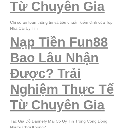
Từ Chuyên Gia
Chỉ số an toàn thông tin và tiêu chuẩn kiểm định của Top
Nhà Cái Uy Tín
Nạp Tiền Fun88
Bao Lâu Nhận
Được? Trải
Nghiệm Thực Tế
Từ Chuyên Gia
Tác Giả Đỗ Dannefy Mai Có Uy Tín Trong Cộng Đồng
Người Chơi Không?