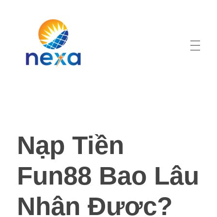
Nexa Energy
Empowering Life.....Go Green
Nạp Tiền
Fun88 Bao Lâu
Nhận Được?