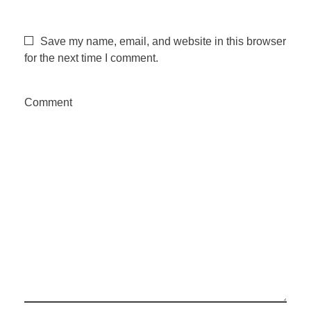
Save my name, email, and website in this browser
for the next time I comment.
Comment