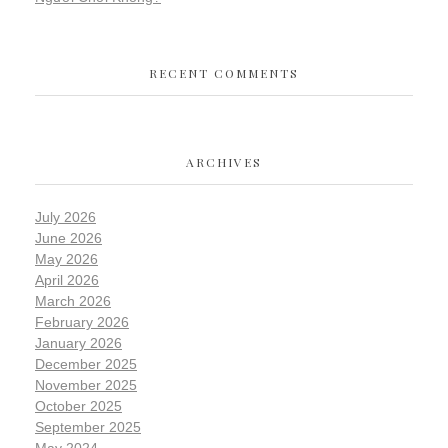
RECENT COMMENTS
ARCHIVES
July 2026
June 2026
May 2026
April 2026
March 2026
February 2026
January 2026
December 2025
November 2025
October 2025
September 2025