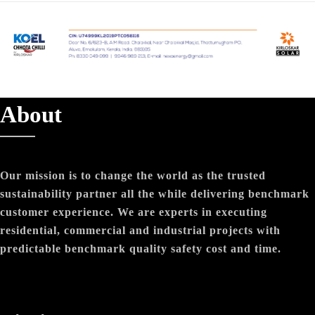
About
Our mission is to change the world as the trusted
sustainability partner all the while delivering benchmark
customer experience. We are experts in executing
residential, commercial and industrial projects with
predictable benchmark quality safety cost and time.