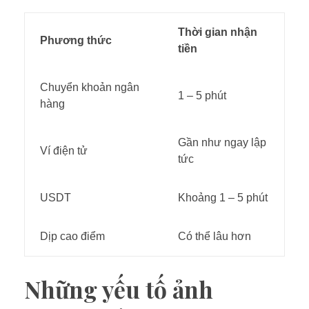
Thời gian nhận
Phương thức
tiền
Chuyển khoản ngân
1 – 5 phút
hàng
Gần như ngay lập
Ví điện tử
tức
USDT
Khoảng 1 – 5 phút
Dịp cao điểm
Có thể lâu hơn
Những yếu tố ảnh