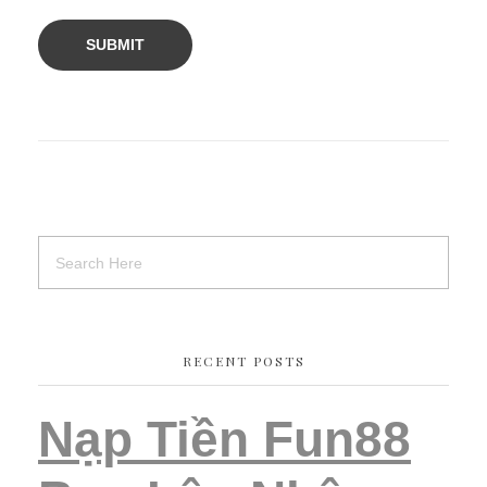
RECENT POSTS
Nạp Tiền Fun88