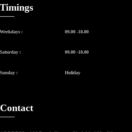
Timings
Weekdays :
09.00 -18.00
Saturday :
09.00 -18.00
Sunday :
Holiday
Contact