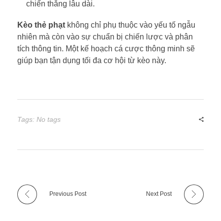
chiến thắng lâu dài.
Kèo thẻ phạt
không chỉ phụ thuộc vào yếu tố ngẫu
nhiên mà còn vào sự chuẩn bị chiến lược và phân
tích thông tin. Một kế hoạch cá cược thông minh sẽ
giúp bạn tận dụng tối đa cơ hội từ kèo này.
Tags: No tags
Previous Post
Next Post