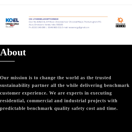
About
Our mission is to change the world as the trusted
sustainability partner all the while delivering benchmark
customer experience. We are experts in executing
residential, commercial and industrial projects with
predictable benchmark quality safety cost and time.