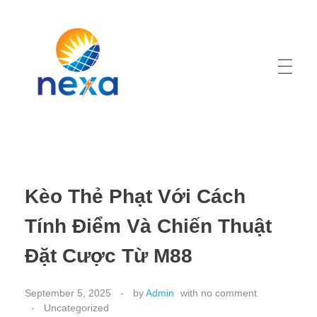
Nexa Energy
Empowering Life.....Go Green
Kèo Thẻ Phạt Với Cách
Tính Điểm Và Chiến Thuật
Đặt Cược Từ M88
September 5, 2025
by
Admin
with
no comment
Uncategorized