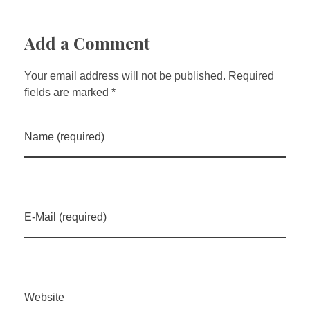
Add a Comment
Your email address will not be published. Required
fields are marked *
Name (required)
E-Mail (required)
Website