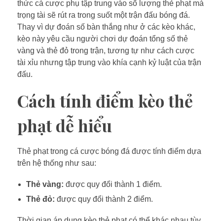
thức cá cược phụ tập trung vào số lượng thẻ phạt mà
trọng tài sẽ rút ra trong suốt một trận đấu bóng đá.
Thay vì dự đoán số bàn thắng như ở các kèo khác,
kèo này yêu cầu người chơi dự đoán tổng số thẻ
vàng và thẻ đỏ trong trận, tương tự như cách cược
tài xỉu nhưng tập trung vào khía cạnh kỷ luật của trận
đấu.
Cách tính điểm kèo thẻ
phạt dễ hiểu
Thẻ phạt trong cá cược bóng đá được tính điểm dựa
trên hệ thống như sau:
Thẻ vàng:
được quy đổi thành 1 điểm.
Thẻ đỏ:
được quy đổi thành 2 điểm.
Thời gian áp dụng kèo thẻ phạt có thể khác nhau tùy