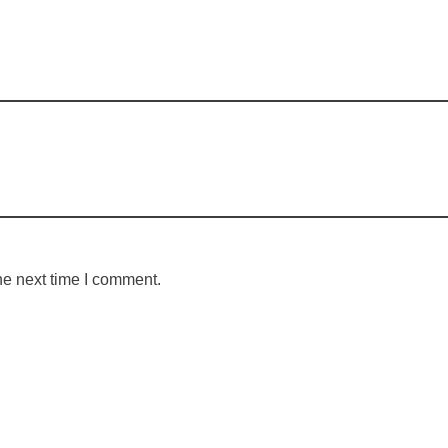
he next time I comment.