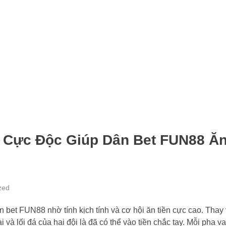
i Cực Độc Giúp Dân Bet FUN88 Ă
zed
bet FUN88 nhờ tính kịch tính và cơ hội ăn tiền cực cao. Thay v
i và lối đá của hai đội là đã có thể vào tiền chắc tay. Mỗi pha 