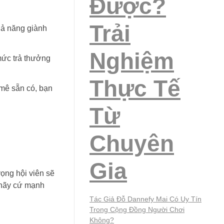
Được?
Trải
hả năng giành
Nghiệm
mức trả thưởng
Thực Tế
 mê sẵn có, bạn
Từ
Chuyên
Gia
vọng hội viên sẽ
m hãy cứ mạnh
Tác Giả Đỗ Dannefy Mai Có Uy Tín
Trong Cộng Đồng Người Chơi
Không?