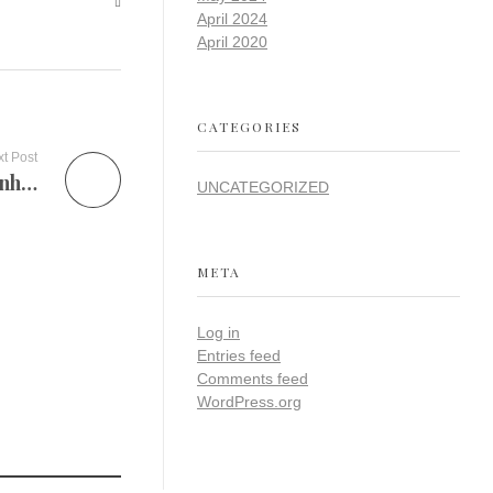
April 2024
April 2020
CATEGORIES
t Post
Đá Gà 88 Tại FUN88 – Sân Chơi Cá Cược Đỉnh Cao Cho Dân Bet Thực Chiến
UNCATEGORIZED
META
Log in
Entries feed
Comments feed
WordPress.org