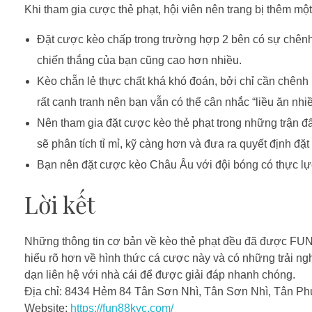
Khi tham gia cược thẻ phạt, hội viên nên trang bị thêm m
Đặt cược kèo chấp trong trường hợp 2 bên có sự chênh 
chiến thắng của bạn cũng cao hơn nhiều.
Kèo chẵn lẻ thực chất khá khó đoán, bởi chỉ cần chênh 
rất cạnh tranh nên bạn vẫn có thể cân nhắc “liều ăn nhiề
Nên tham gia đặt cược kèo thẻ phạt trong những trận đ
sẽ phân tích tỉ mỉ, kỹ càng hơn và đưa ra quyết định đặ
Bạn nên đặt cược kèo Châu Âu với đội bóng có thực lực
Lời kết
Những thông tin cơ bản về kèo thẻ phạt đều đã được FUN88 
hiểu rõ hơn về hình thức cá cược này và có những trải ng
dạn liên hệ với nhà cái để được giải đáp nhanh chóng.
Địa chỉ: 8434 Hẻm 84 Tân Sơn Nhì, Tân Sơn Nhì, Tân Ph
Website:
https://fun88kyc.com/