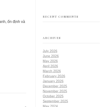
RECENT COMMENTS
anh, ổn định và
ARCHIVES
July 2026
June 2026
May 2026
April 2026
March 2026
February 2026
January 2026
December 2025
November 2025
October 2025
September 2025
May 2024