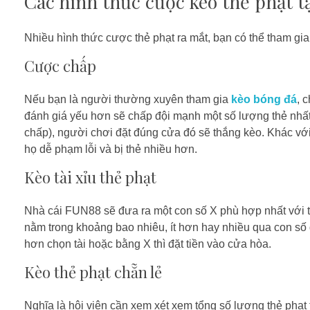
Các hình thức cược kèo thẻ phạt t
Nhiều hình thức cược thẻ phạt ra mắt, bạn có thể tham gia
Cược chấp
Nếu bạn là người thường xuyên tham gia
kèo bóng đá
, 
đánh giá yếu hơn sẽ chấp đội mạnh một số lượng thẻ nhất 
chấp), người chơi đặt đúng cửa đó sẽ thắng kèo. Khác vớ
họ dễ phạm lỗi và bị thẻ nhiều hơn.
Kèo tài xỉu thẻ phạt
Nhà cái FUN88 sẽ đưa ra một con số X phù hợp nhất với tì
nằm trong khoảng bao nhiêu, ít hơn hay nhiều qua con số 
hơn chọn tài hoặc bằng X thì đặt tiền vào cửa hòa.
Kèo thẻ phạt chẵn lẻ
Nghĩa là hội viên cần xem xét xem tổng số lượng thẻ phạt 