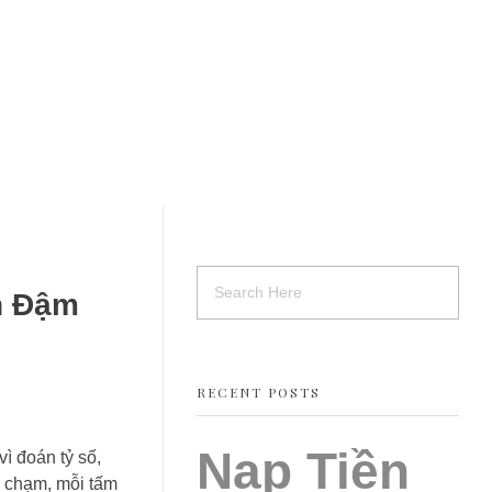
n Đậm
RECENT POSTS
Nạp Tiền
ì đoán tỷ số,
va chạm, mỗi tấm