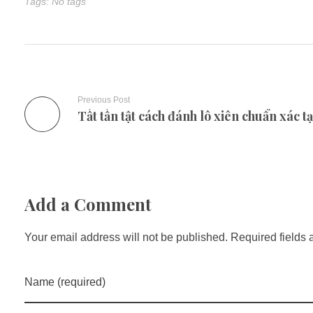
Tags: No tags
Previous Post
Add a Comment
Your email address will not be published. Required fields 
Name (required)