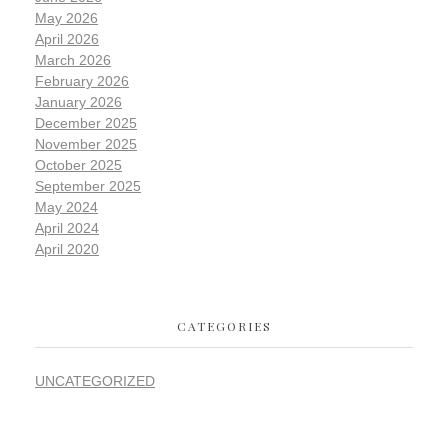
May 2026
April 2026
March 2026
February 2026
January 2026
December 2025
November 2025
October 2025
September 2025
May 2024
April 2024
April 2020
CATEGORIES
UNCATEGORIZED