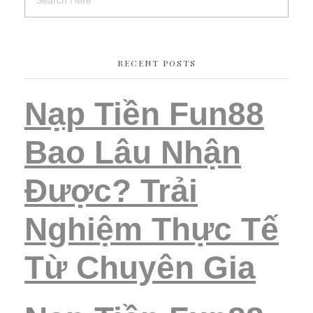
RECENT POSTS
Nạp Tiền Fun88
Bao Lâu Nhận
Được? Trải
Nghiệm Thực Tế
Từ Chuyên Gia