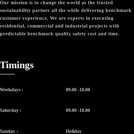
Our mission is to change the world as the trusted
sustainability partner all the while delivering benchmark
customer experience. We are experts in executing
residential, commercial and industrial projects with
predictable benchmark quality safety cost and time.
Timings
Weekdays :
09.00 -18.00
Saturday :
09.00 -18.00
Sunday :
Holiday