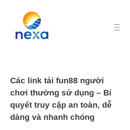
Nexa Energy
Empowering Life.....Go Green
Các link tải fun88 người
chơi thường sử dụng – Bí
quyết truy cập an toàn, dễ
dàng và nhanh chóng