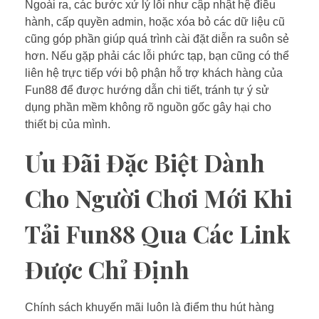
Ngoài ra, các bước xử lý lỗi như cập nhật hệ điều
hành, cấp quyền admin, hoặc xóa bỏ các dữ liệu cũ
cũng góp phần giúp quá trình cài đặt diễn ra suôn sẻ
hơn. Nếu gặp phải các lỗi phức tạp, bạn cũng có thể
liên hệ trực tiếp với bộ phận hỗ trợ khách hàng của
Fun88 để được hướng dẫn chi tiết, tránh tự ý sử
dụng phần mềm không rõ nguồn gốc gây hại cho
thiết bị của mình.
Ưu Đãi Đặc Biệt Dành
Cho Người Chơi Mới Khi
Tải Fun88 Qua Các Link
Được Chỉ Định
Chính sách khuyến mãi luôn là điểm thu hút hàng