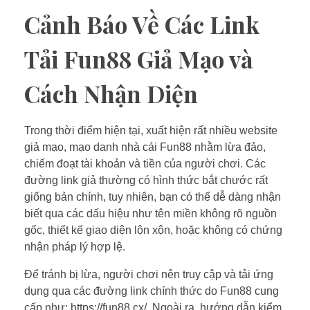
Cảnh Báo Về Các Link
Tải Fun88 Giả Mạo và
Cách Nhận Diện
Trong thời điểm hiện tại, xuất hiện rất nhiều website
giả mạo, mạo danh nhà cái Fun88 nhằm lừa đảo,
chiếm đoạt tài khoản và tiền của người chơi. Các
đường link giả thường có hình thức bắt chước rất
giống bản chính, tuy nhiên, bạn có thể dễ dàng nhận
biết qua các dấu hiệu như tên miền không rõ nguồn
gốc, thiết kế giao diện lộn xộn, hoặc không có chứng
nhận pháp lý hợp lệ.
Để tránh bị lừa, người chơi nên truy cập và tải ứng
dụng qua các đường link chính thức do Fun88 cung
cấp như: https://fun88.cx/. Ngoài ra, hướng dẫn kiểm