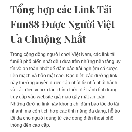
Tổng hợp các Link Tải
Fun88 Được Người Việt
Ưa Chuộng Nhất
Trong cộng đồng người chơi Việt Nam, các link tải
fun88 phổ biến nhất đều dựa trên những nền tảng uy
tín và an toàn nhất để đảm bảo trải nghiệm cá cược
liền mạch và bảo mật cao. Đặc biệt, các đường link
này thường xuyên được cập nhật từ nhà phát hành
và các đơn vị hợp tác chính thức để tránh tình trạng
truy cập vào website giả mạo gây mất an toàn.
Những đường link này không chỉ đảm bảo tốc độ tải
nhanh mà còn tích hợp các tính năng đa dạng, hỗ trợ
tối đa cho người dùng từ các dòng điện thoại phổ
thông đến cao cấp.