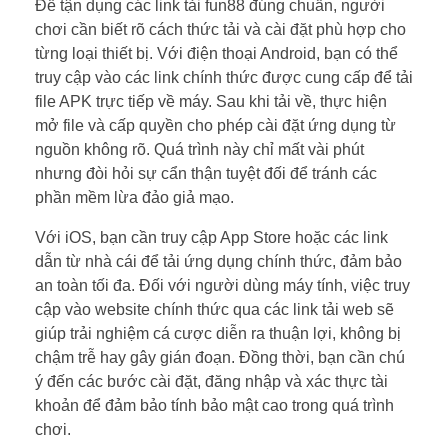
Để tận dụng các link tải fun88 đúng chuẩn, người
chơi cần biết rõ cách thức tải và cài đặt phù hợp cho
từng loại thiết bị. Với điện thoại Android, bạn có thể
truy cập vào các link chính thức được cung cấp để tải
file APK trực tiếp về máy. Sau khi tải về, thực hiện
mở file và cấp quyền cho phép cài đặt ứng dụng từ
nguồn không rõ. Quá trình này chỉ mất vài phút
nhưng đòi hỏi sự cẩn thận tuyệt đối để tránh các
phần mềm lừa đảo giả mạo.
Với iOS, bạn cần truy cập App Store hoặc các link
dẫn từ nhà cái để tải ứng dụng chính thức, đảm bảo
an toàn tối đa. Đối với người dùng máy tính, việc truy
cập vào website chính thức qua các link tải web sẽ
giúp trải nghiệm cá cược diễn ra thuận lợi, không bị
chậm trễ hay gây gián đoạn. Đồng thời, bạn cần chú
ý đến các bước cài đặt, đăng nhập và xác thực tài
khoản để đảm bảo tính bảo mật cao trong quá trình
chơi.