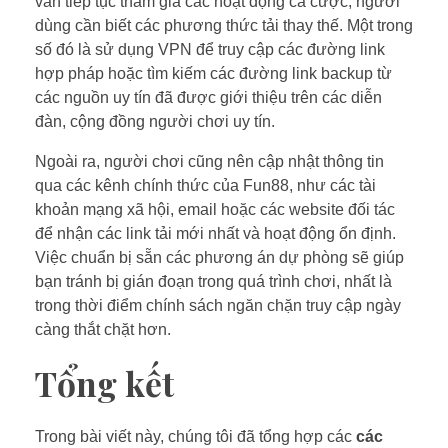
vẫn tiếp tục tham gia các hoạt động cá cược, người
dùng cần biết các phương thức tải thay thế. Một trong
số đó là sử dụng VPN để truy cập các đường link
hợp pháp hoặc tìm kiếm các đường link backup từ
các nguồn uy tín đã được giới thiệu trên các diễn
đàn, cộng đồng người chơi uy tín.
Ngoài ra, người chơi cũng nên cập nhật thông tin
qua các kênh chính thức của Fun88, như các tài
khoản mạng xã hội, email hoặc các website đối tác
để nhận các link tải mới nhất và hoạt động ổn định.
Việc chuẩn bị sẵn các phương án dự phòng sẽ giúp
bạn tránh bị gián đoạn trong quá trình chơi, nhất là
trong thời điểm chính sách ngăn chặn truy cập ngày
càng thắt chặt hơn.
Tổng kết
Trong bài viết này, chúng tôi đã tổng hợp các
các