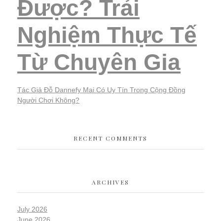
Được? Trải
Nghiệm Thực Tế
Từ Chuyên Gia
Tác Giả Đỗ Dannefy Mai Có Uy Tín Trong Cộng Đồng
Người Chơi Không?
RECENT COMMENTS
ARCHIVES
July 2026
June 2026