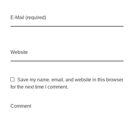
E-Mail (required)
Website
Save my name, email, and website in this browser
for the next time I comment.
Comment