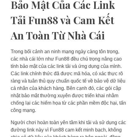
Bảo Mật Của Các Link
Tải Fun88 và Cam Kết
An Toàn Từ Nhà Cái
Trong bối cảnh an ninh mạng ngày càng tôn trọng,
các nhà cái lớn như Fun88 đều chú trọng nâng cao
tính bảo mật của các link tải và ứng dụng của mình.
Các link chính thức đã được mã hóa, có xác thực rõ
ràng và tuân thủ quy chuẩn quốc tế về bảo vệ dữ liệu
cá nhân của khách hàng. Bên cạnh đó, các gói cập
nhật bảo mật thường xuyên được triển khai nhằm
chống lại các hiểm họa từ các phần mềm độc hại, tấn
công mạng.
Người chơi hoàn toàn yên tâm khi tải và sử dụng các
đường link này vì Fun88 cam kết minh bạch, không